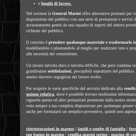
e
luoghi di lavoro.
Nel torinese la
General Marmi
offre alternative prestanti per t
disposizione del pubblico con una serie di prestazioni e servizi d
accuratamente gestiti da una squadra di esperti del settore pronti
richieste del pubblico.
Il concetto è
prendere qualunque materiale e trasformarlo i
modellandolo e plasmandolo al meglio per realizzare vere e pr
alle necessità del committente.
Un lavoro talvolta duro e talvolta difficile, che però continua o
grandissime
soddisfazioni
, percepibili soprattutto nel pubblico
sentire davvero orgogliosi del lavoro svolto.
Per scoprire le varie specifiche del servizio dedicato alla
vendi
sezione relativa
, dove è possibile trovare moltissime informazio
riguarda questa ed altre prestazioni presentate dalla nostra strut
resta sempre a tua completa disposizione per qualunque genere d
anche per formularti un semplice preventivo, quindi non aspetta
ristrutturazioni in marmo
|
lapidi e tombe di famiglia
|
for
top bagno in marmo
|
vendita marmi torino
|
marmo di car