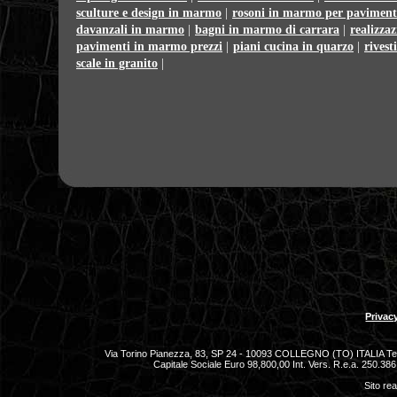
sculture e design in marmo
|
rosoni in marmo per paviment
davanzali in marmo
|
bagni in marmo di carrara
|
realizzaz
pavimenti in marmo prezzi
|
piani cucina in quarzo
|
rives
scale in granito
|
Privac
Via Torino Pianezza, 83, SP 24 - 10093 COLLEGNO (TO) ITALIA Tel
Capitale Sociale Euro 98,800,00 Int. Vers. R.e.a. 250.3
Sito re